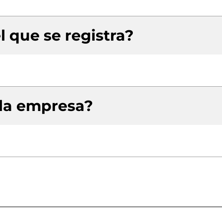
l que se registra?
 la empresa?