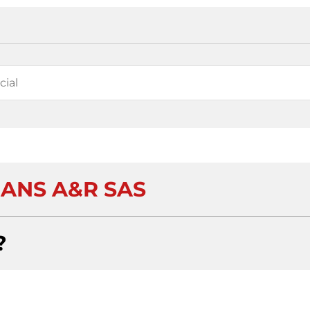
RANS A&R SAS
?