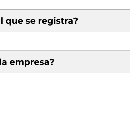
l que se registra?
 la empresa?