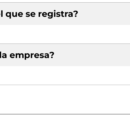
l que se registra?
 la empresa?