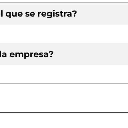
l que se registra?
 la empresa?