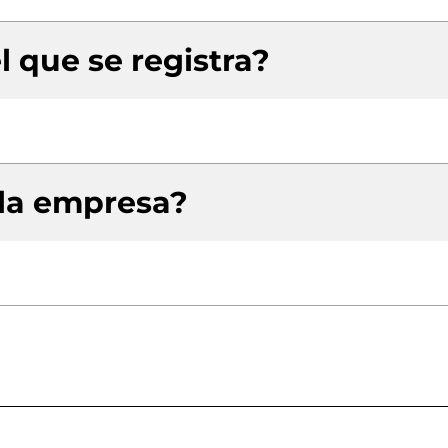
l que se registra?
 la empresa?