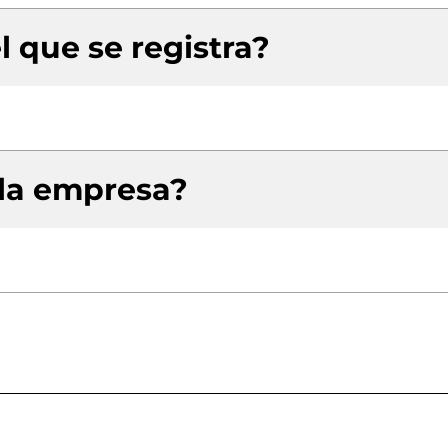
l que se registra?
 la empresa?