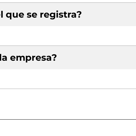
l que se registra?
 la empresa?