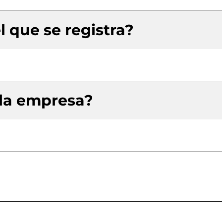
l que se registra?
 la empresa?