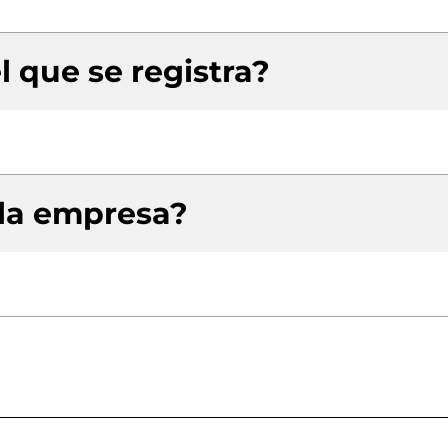
l que se registra?
 la empresa?