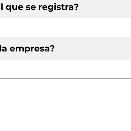
l que se registra?
 la empresa?