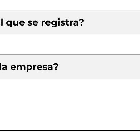
l que se registra?
 la empresa?