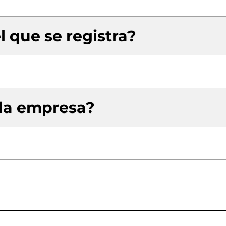
l que se registra?
 la empresa?