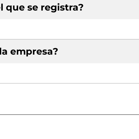
l que se registra?
 la empresa?