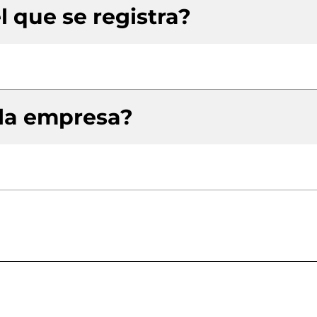
l que se registra?
 la empresa?