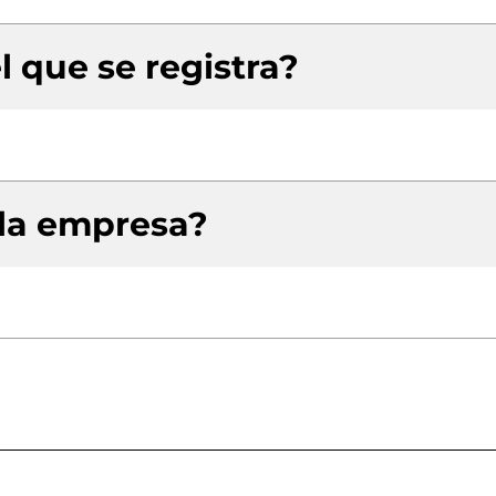
l que se registra?
 la empresa?