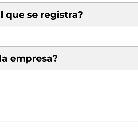
l que se registra?
 la empresa?