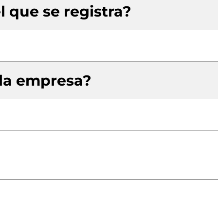
l que se registra?
 la empresa?