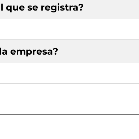
l que se registra?
 la empresa?