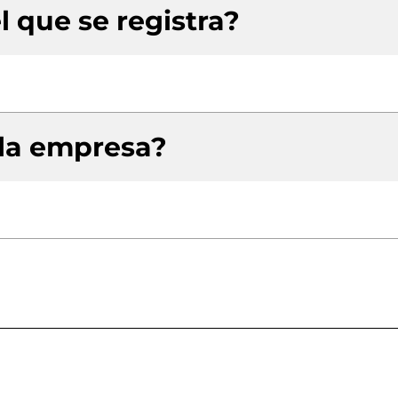
l que se registra?
 la empresa?