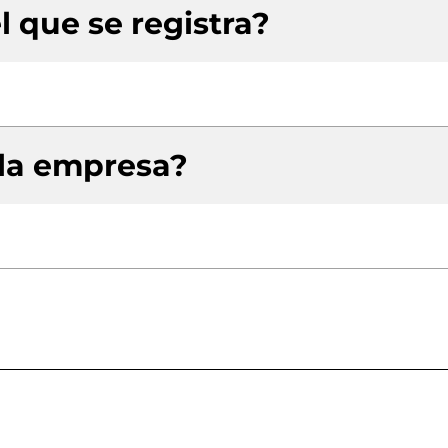
l que se registra?
 la empresa?