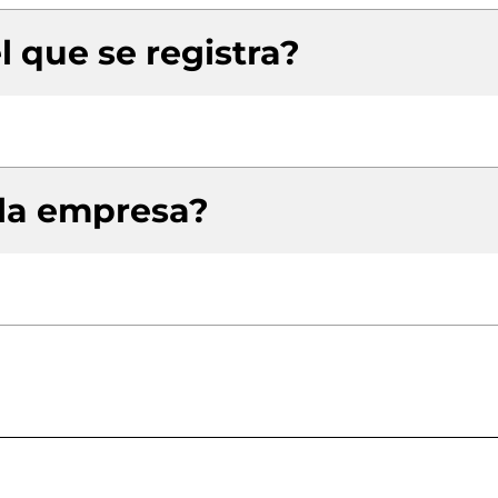
l que se registra?
 la empresa?