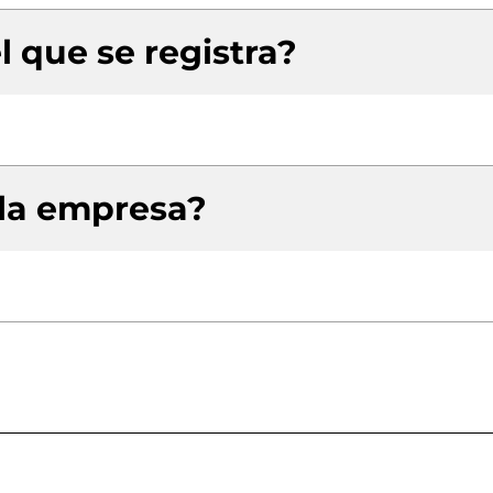
l que se registra?
 la empresa?