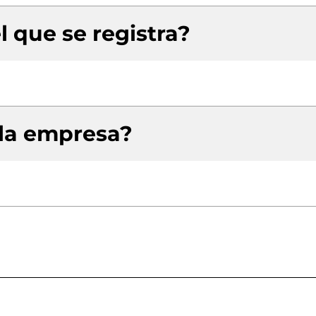
l que se registra?
 la empresa?