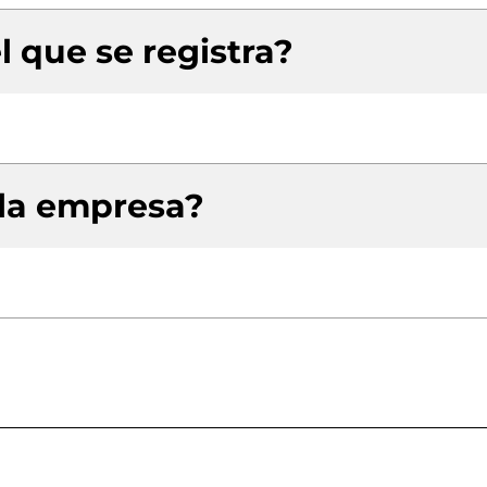
l que se registra?
 la empresa?