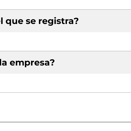
l que se registra?
 la empresa?