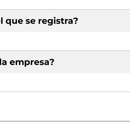
l que se registra?
 la empresa?