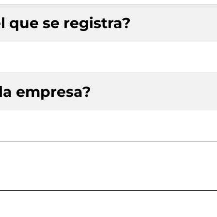
l que se registra?
 la empresa?