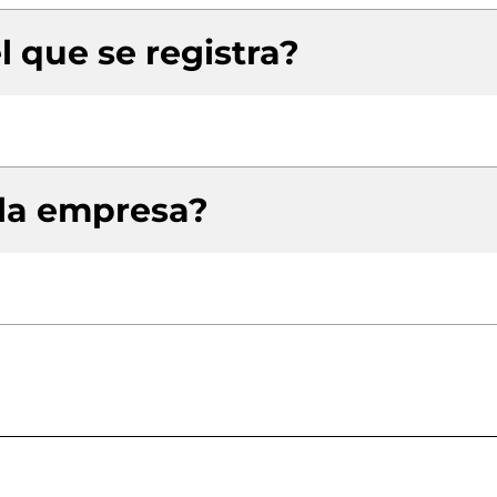
l que se registra?
 la empresa?