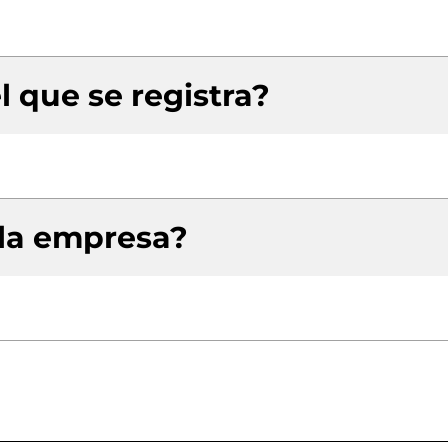
l que se registra?
 la empresa?