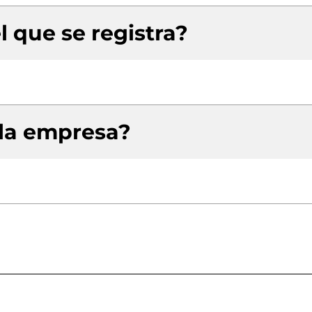
l que se registra?
 la empresa?