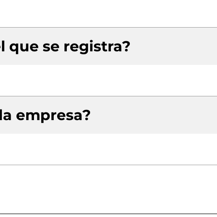
l que se registra?
 la empresa?