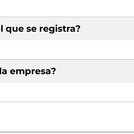
l que se registra?
 la empresa?