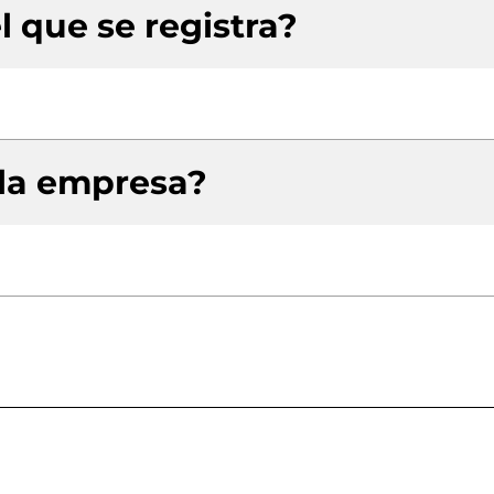
l que se registra?
 la empresa?