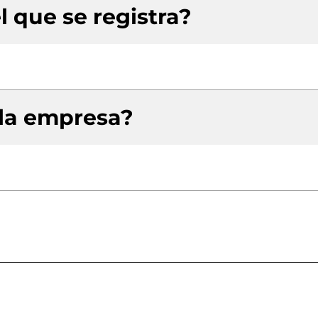
l que se registra?
 la empresa?