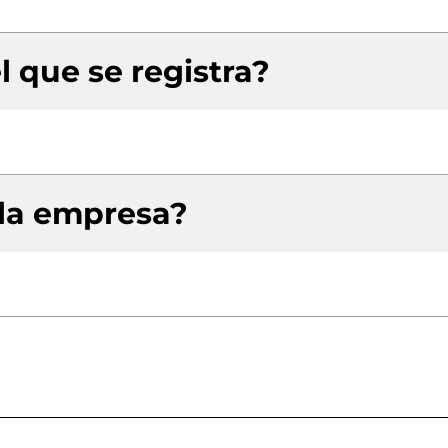
l que se registra?
 la empresa?