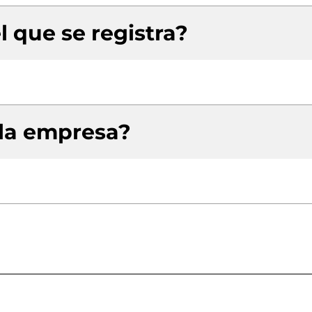
l que se registra?
 la empresa?