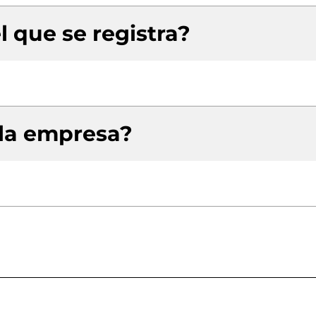
l que se registra?
 la empresa?