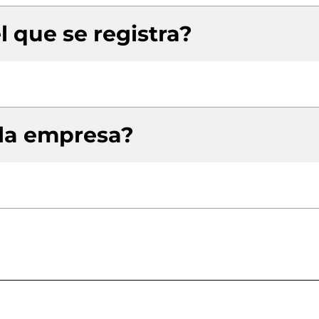
l que se registra?
 la empresa?