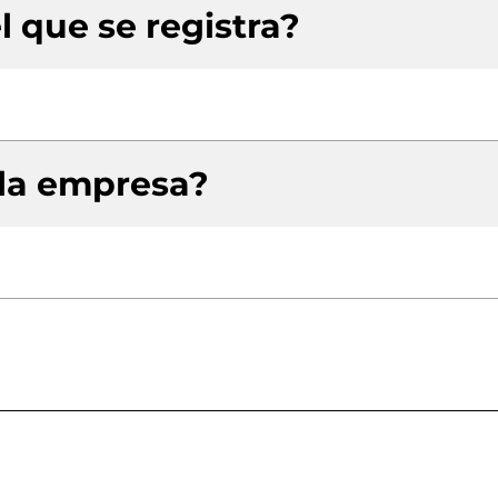
l que se registra?
 la empresa?