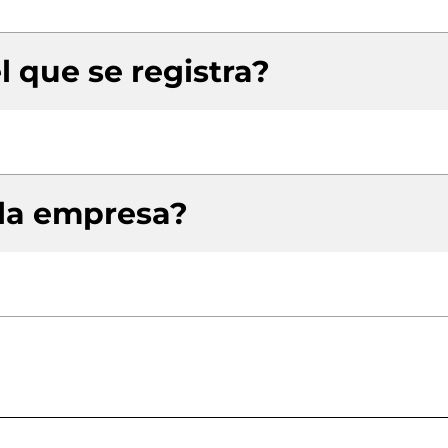
l que se registra?
 la empresa?