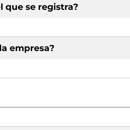
l que se registra?
 la empresa?