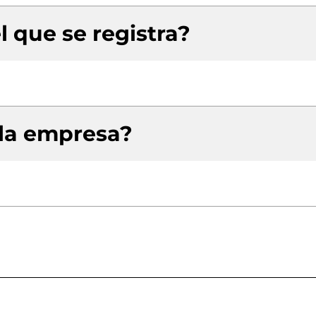
l que se registra?
 la empresa?