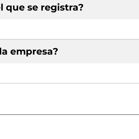
l que se registra?
 la empresa?