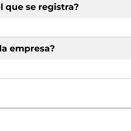
l que se registra?
 la empresa?