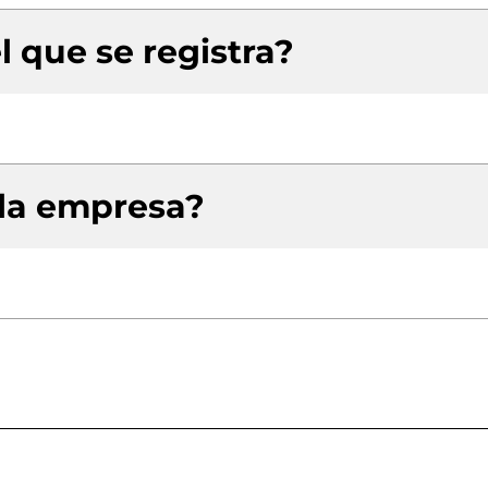
l que se registra?
 la empresa?