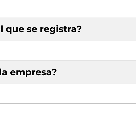
l que se registra?
 la empresa?