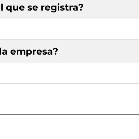
l que se registra?
 la empresa?