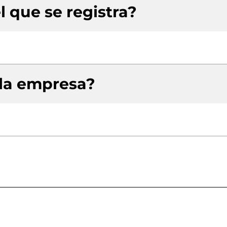
l que se registra?
 la empresa?