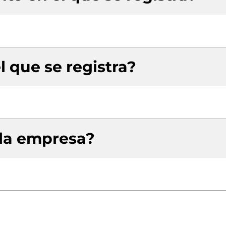
l que se registra?
 la empresa?