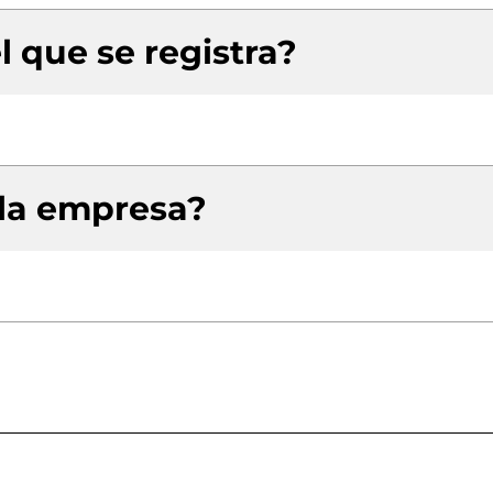
l que se registra?
 la empresa?